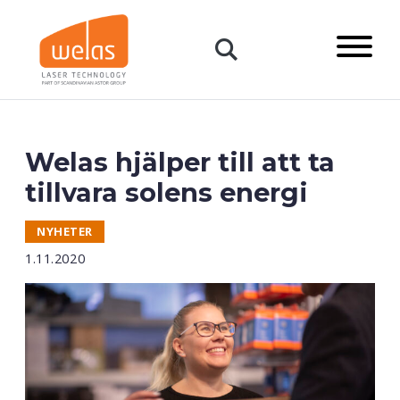
content
Primary
Menu
Open:
Search
Welas hjälper till att ta
tillvara solens energi
NYHETER
1.11.2020