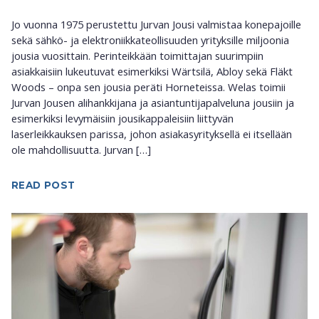
Jo vuonna 1975 perustettu Jurvan Jousi valmistaa konepajoille
sekä sähkö- ja elektroniikkateollisuuden yrityksille miljoonia
jousia vuosittain. Perinteikkään toimittajan suurimpiin
asiakkaisiin lukeutuvat esimerkiksi Wärtsilä, Abloy sekä Fläkt
Woods – onpa sen jousia peräti Horneteissa. Welas toimii
Jurvan Jousen alihankkijana ja asiantuntijapalveluna jousiin ja
esimerkiksi levymäisiin jousikappaleisiin liittyvän
laserleikkauksen parissa, johon asiakasyrityksellä ei itsellään
ole mahdollisuutta. Jurvan […]
READ POST