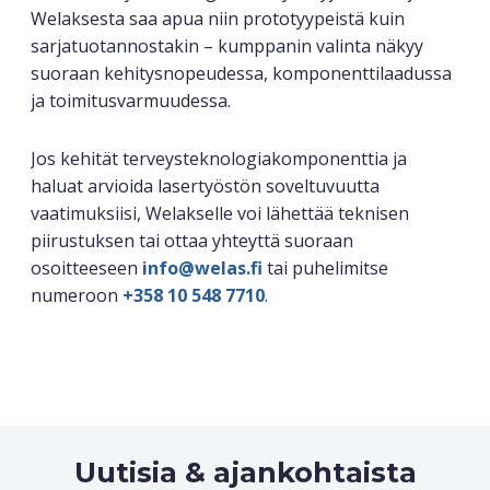
Welaksesta saa apua niin prototyypeistä kuin
sarjatuotannostakin – kumppanin valinta näkyy
suoraan kehitysnopeudessa, komponenttilaadussa
ja toimitusvarmuudessa.
Jos kehität terveysteknologiakomponenttia ja
haluat arvioida lasertyöstön soveltuvuutta
vaatimuksiisi, Welakselle voi lähettää teknisen
piirustuksen tai ottaa yhteyttä suoraan
osoitteeseen
info@welas.fi
tai puhelimitse
numeroon
+358 10 548 7710
.
Uutisia & ajankohtaista