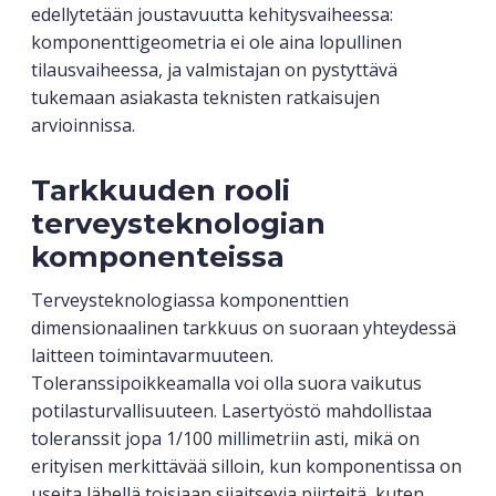
edellytetään joustavuutta kehitysvaiheessa:
komponenttigeometria ei ole aina lopullinen
tilausvaiheessa, ja valmistajan on pystyttävä
tukemaan asiakasta teknisten ratkaisujen
arvioinnissa.
Tarkkuuden rooli
terveysteknologian
komponenteissa
Terveysteknologiassa komponenttien
dimensionaalinen tarkkuus on suoraan yhteydessä
laitteen toimintavarmuuteen.
Toleranssipoikkeamalla voi olla suora vaikutus
potilasturvallisuuteen. Lasertyöstö mahdollistaa
toleranssit jopa 1/100 millimetriin asti, mikä on
erityisen merkittävää silloin, kun komponentissa on
useita lähellä toisiaan sijaitsevia piirteitä, kuten