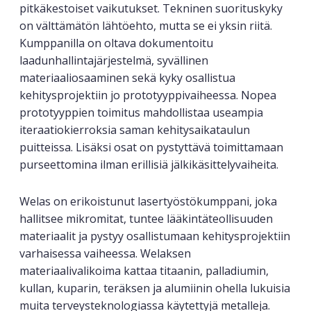
pitkäkestoiset vaikutukset. Tekninen suorituskyky
on välttämätön lähtöehto, mutta se ei yksin riitä.
Kumppanilla on oltava dokumentoitu
laadunhallintajärjestelmä, syvällinen
materiaaliosaaminen sekä kyky osallistua
kehitysprojektiin jo prototyyppivaiheessa. Nopea
prototyyppien toimitus mahdollistaa useampia
iteraatiokierroksia saman kehitysaikataulun
puitteissa. Lisäksi osat on pystyttävä toimittamaan
purseettomina ilman erillisiä jälkikäsittelyvaiheita.
Welas on erikoistunut lasertyöstökumppani, joka
hallitsee mikromitat, tuntee lääkintäteollisuuden
materiaalit ja pystyy osallistumaan kehitysprojektiin
varhaisessa vaiheessa. Welaksen
materiaalivalikoima kattaa titaanin, palladiumin,
kullan, kuparin, teräksen ja alumiinin ohella lukuisia
muita terveysteknologiassa käytettyjä metalleja.