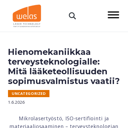
Primary
Menu
Open:
Search
Hienomekaniikkaa
terveysteknologialle:
Mitä lääketeollisuuden
sopimusvalmistus vaatii?
UNCATEGORIZED
1.6.2026
Mikrolasertyöstö, ISO-sertifiointi ja
materiaaliosaaminen – terveysteknologian