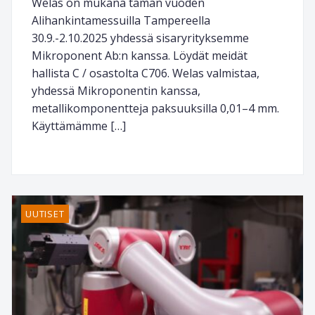
Welas on mukana tämän vuoden
Alihankintamessuilla Tampereella
30.9.-2.10.2025 yhdessä sisaryrityksemme
Mikroponent Ab:n kanssa. Löydät meidät
hallista C / osastolta C706. Welas valmistaa,
yhdessä Mikroponentin kanssa,
metallikomponentteja paksuuksilla 0,01–4 mm.
Käyttämämme […]
UUTISET