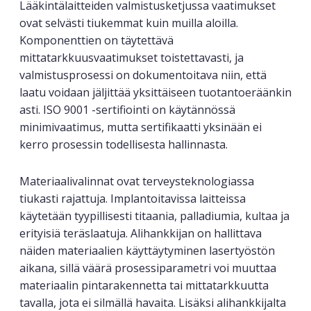
Lääkintälaitteiden valmistusketjussa vaatimukset
ovat selvästi tiukemmat kuin muilla aloilla.
Komponenttien on täytettävä
mittatarkkuusvaatimukset toistettavasti, ja
valmistusprosessi on dokumentoitava niin, että
laatu voidaan jäljittää yksittäiseen tuotantoeräänkin
asti. ISO 9001 -sertifiointi on käytännössä
minimivaatimus, mutta sertifikaatti yksinään ei
kerro prosessin todellisesta hallinnasta.
Materiaalivalinnat ovat terveysteknologiassa
tiukasti rajattuja. Implantoitavissa laitteissa
käytetään tyypillisesti titaania, palladiumia, kultaa ja
erityisiä teräslaatuja. Alihankkijan on hallittava
näiden materiaalien käyttäytyminen lasertyöstön
aikana, sillä väärä prosessiparametri voi muuttaa
materiaalin pintarakennetta tai mittatarkkuutta
tavalla, jota ei silmällä havaita. Lisäksi alihankkijalta